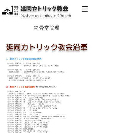
延岡カトリック教会
Nobeoka Catholic Church
納骨堂管理
延岡カトリック教会沿革
１．延岡カトリック教会設立前の時代
◎1935年（昭和10年）～ 1939年（昭和14年）
延岡市中河源町 ― 平田氏宅でミサがたてられていた。（チマッチ神父）
◎1939年（昭和14年）～ 1942年（昭和17年）
延岡市三ツ瀬町 ― 牧善次郎氏宅（アンドリン神父、向井神父、岩永ヤス伝導士）
◎1942年（昭和17年）～ 1945年（昭和20年）
延岡市川原町 ― 三郎氏宅（チマッチ神父、アンドリン神父）
※1945年6月28日米軍による空襲のため三郎氏宅が全焼
２．延岡カトリック教会の誕生
(歴代神父と教会のあゆみ）
◎1946年（昭和21年）3月
延岡カトリック教会設立「須崎町」（主任アンドリン神父、助任アンジュラス神父）
◎1951年（昭和26年）10月 サレジオ会からザベリオ会に移る （主任ピッチ神父、楊神父）
◎1953年（昭和28年）10月 （主任ディナポリ神父）
◎1956年（昭和31年）1月 （主任ザンバロ神父、 助任アンツアネロ神父）
◎1957年（昭和32年）7月 （主任ペルリー二神父、 助任フイリセンテイ神父）
◎1957年（昭和33年） （助任ホルナバイヨ神父）
◎1958年（昭和34年） （主任マルチネリ神父、助任デボテイ神父）
◎1959年（昭和35年）1月 （主任ザンバロ神父、 助任ピオデボテイ神父）
◎1960年（昭和36年）4月 （主任 楊神父）
◎1961年（昭和36年）10月 （主任リッコー神父）
◎1964年（昭和39年）12月 （主任ノベロ神父）
◎1966年（昭和41年）11月10日 平田司教様による新聖堂定礎式、教会納骨堂祝別式
◎1967年（昭和42年）5月28日 平田司教様による新聖堂献堂式
◎1969年（昭和44年）（主任ピオ・デボッテイ神父）
◎1970年（昭和45年）（主任ヴィットリオ・フェラーリ神父）
◎1975年（昭和50年）（主任カルレッソ・グラチアノ神父）
◎1976年（昭和51年）（主任ヴァレリオ・アンザネロ神父）
◎1982年（昭和57年）信徒集会室建築
◎1984年（昭和59年）12月（主任ヨゼフ・ピアッテイ神父）